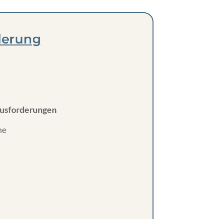
derung
ausforderungen
he