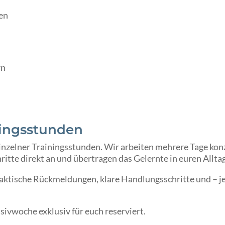
en
rn
ningsstunden
nzelner Trainingsstunden. Wir arbeiten mehrere Tage konz
itte direkt an und übertragen das Gelernte in euren Alltag
praktische Rückmeldungen, klare Handlungsschritte und – j
sivwoche exklusiv für euch reserviert.